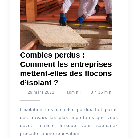
Combles perdus :
Comment les entreprises
mettent-elles des flocons
Combles
d’isolant ?
perdus :
29
admin
29 mars 2022
|
admin
|
8 h 25 min
mars
Comment
2022
les
L’isolation des combles perdus fait partie
des travaux les plus importants que vous
entreprises
devez réaliser lorsque vous souhaitez
mettent-
procéder à une rénovation
elles