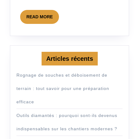
des
READ
flocons
READ MORE
MORE
d’isolant ?
Articles récents
Rognage de souches et déboisement de
terrain : tout savoir pour une préparation
efficace
Outils diamantés : pourquoi sont-ils devenus
indispensables sur les chantiers modernes ?